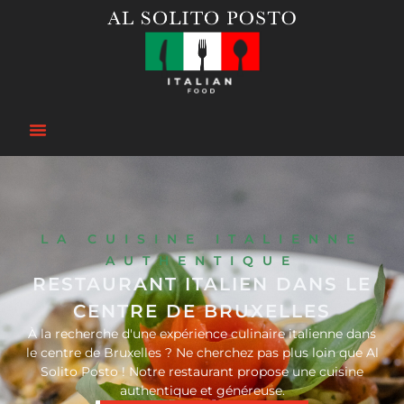
LA CUISINE ITALIENNE
AUTHENTIQUE
RESTAURANT ITALIEN DANS LE
CENTRE DE BRUXELLES
À la recherche d'une expérience culinaire italienne dans
le centre de Bruxelles ? Ne cherchez pas plus loin que Al
Solito Posto ! Notre restaurant propose une cuisine
authentique et généreuse.